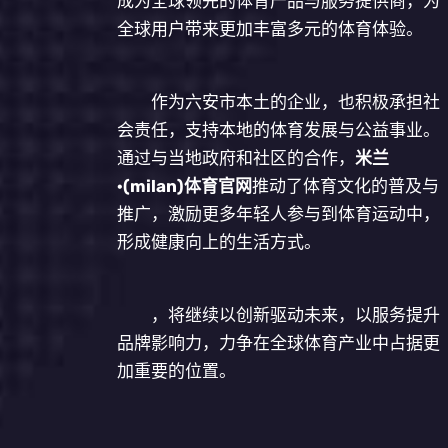
成为全球领先的体育产品与服务提供商，为
全球用户带来更加丰富多元的体育体验。
作为六安市本土的企业，也积极承担社
会责任，支持本地的体育发展与公益事业。
通过与当地政府和社区的合作，
米兰
·(milan)体育官网
推动了体育文化的普及与
推广，激励更多年轻人参与到体育运动中，
形成健康向上的生活方式。
，将继续以创新驱动未来，以服务提升
品牌影响力，力争在全球体育产业中占据更
加重要的位置。