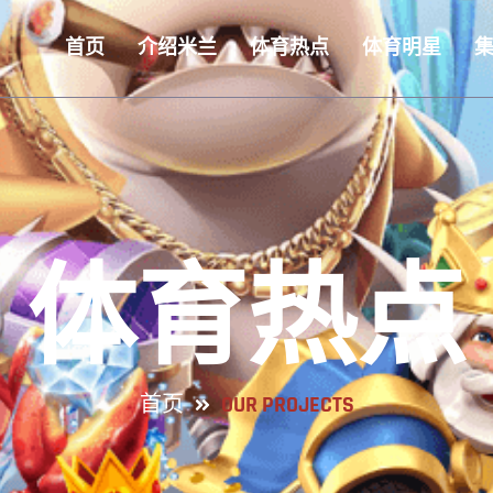
首页
介绍米兰
体育热点
体育明星
体育热点
首页
OUR PROJECTS