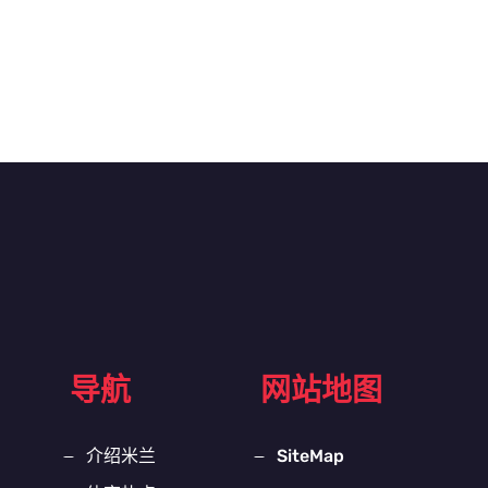
导航
网站地图
介绍米兰
SiteMap