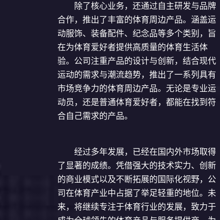
除了核心业务，还通过自主研发与品牌
合作，推出了丰富的体育周边产品。涵盖运
动服饰、装备配件、纪念品等多个类别，旨
在为体育爱好者提供高质量的体育生活体
验。公司注重产品的设计与创新，结合现代
运动的需求与潮流趋势，推出了一系列具有
市场竞争力的体育周边产品。无论是专业运
动员，还是普通体育爱好者，都能在找到符
合自己需求的产品。
经过多年发展，已经在国内外市场取得
了显著的成绩。凭借强大的技术实力、创新
的商业模式以及不断拓展的国际化视野，公
司在体育产业中占据了举足轻重的地位。未
来，将继续专注于体育行业的发展，致力于