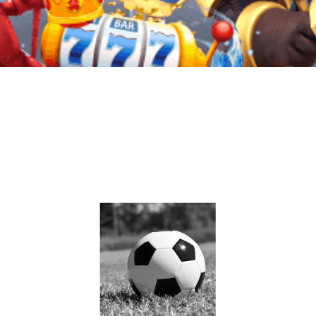
斯拉维亚对巴萨比赛
前瞻及胜负预测分析